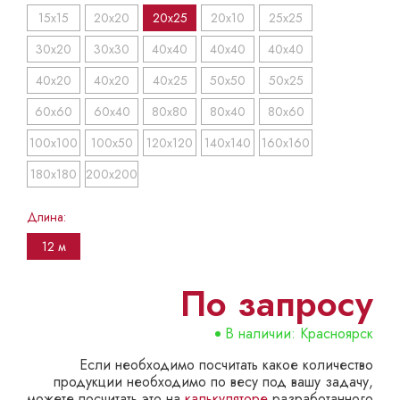
15x15
20x20
20x25
20x10
25x25
30x20
30x30
40x40
40x40
40x40
40x20
40x20
40x25
50x50
50x25
60x60
60x40
80x80
80x40
80x60
100x100
100x50
120x120
140x140
160x160
180x180
200x200
Длина:
12 м
По запросу
В наличии: Красноярск
Если необходимо посчитать какое количество
продукции необходимо по весу под вашу задачу,
можете посчитать это на
калькуляторе
разработанного