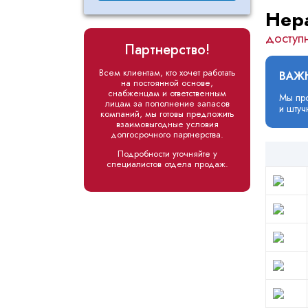
Нер
доступ
Партнерство!
Всем клиентам, кто хочет работать
ВАЖ
на постоянной основе,
снабженцам и ответственным
Мы про
лицам за пополнение запасов
и штуч
компаний, мы готовы предложить
взаимовыгодные условия
долгосрочного партнерства.
Подробности уточняйте у
специалистов отдела продаж.