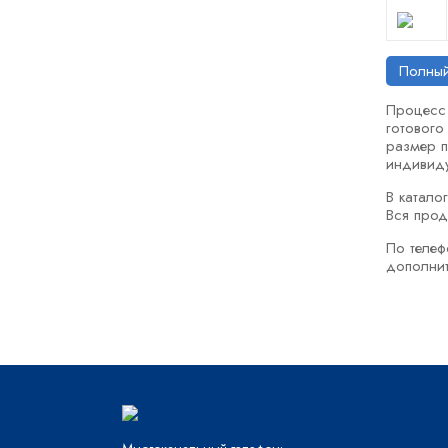
Полный
Процесс 
готового
размер п
индивиду
В катало
Вся прод
По теле
дополнит