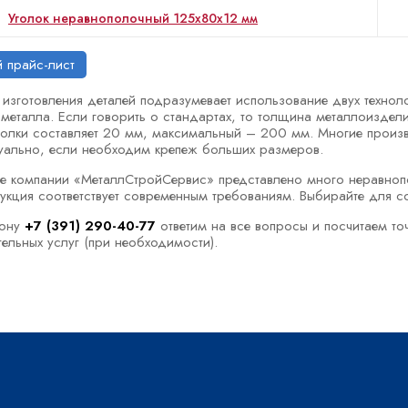
Уголок неравнополочный 125x80x12 мм
 прайс-лист
изготовления деталей подразумевает использование двух техноло
 металла. Если говорить о стандартах, то толщина металлоизде
олки составляет 20 мм, максимальный – 200 мм. Многие произв
ально, если необходим крепеж больших размеров.
ге компании «МеталлСтройСервис» представлено много неравнопо
укция соответствует современным требованиям. Выбирайте для с
фону
+7 (391) 290-40-77
ответим на все вопросы и посчитаем то
ельных услуг (при необходимости).