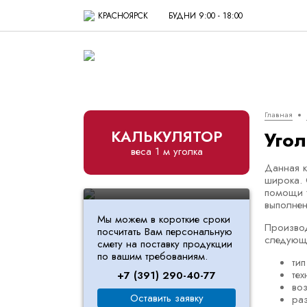
КРАСНОЯРСК
БУДНИ 9:00 - 18:00
Главная
КАЛЬКУЛЯТОР
Уго
веса 1 м уголка
Витковский Д.Ю.
Данная к
широка. 
Исполнительный директор
помощи т
выполнен
Мы можем в короткие сроки
Производ
посчитать Вам персональную
следующ
смету на поставку продукции
по вашим требованиям.
ти
тех
+7 (391) 290-40-77
во
Оставить заявку
ра