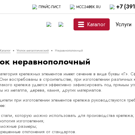
+7 (39
ПРАЙС-ЛИСТ
MCC24@BK.RU
Каталог
Услуги
Каталог
Уголок металлический
Неравнополочный
лок неравнополочный
атегория крепежных элементов имеет сечение в виде буквы «Г». 
Они востребованы в строительстве, при изготовлении различных 
акого крепежа удается эффективно зафиксировать под прямым уг
ы из металла, дерева, камня, других материалов.
ители при изготовлении элементов крепежа руководствуются тр
ее:
п стали, которую можно использовать для производства крепежа;
нология изготовления;
зможные размеры;
зрешенные отклонения от стандартов.