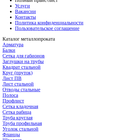
Полный прайс-лист
Услуги
Вакансии
Контакты
Политика конфиденциальности
Пользовательское соглашение
Каталог металлопроката
Арматура
Балки
Сетка для габионов
Заглушки на трубы
Квадрат стальной
Круг (пруток)
Лист ПВ
Лист стальной
Отводы стальные
Полоса
Профлист
Сетка кладочная
Сетка рабица
Труба круглая
Труба профильная
Уголок стальной
Фланцы