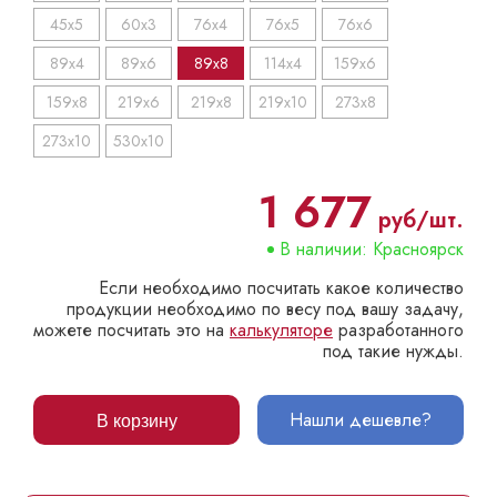
45x5
60x3
76x4
76x5
76x6
89x4
89x6
89x8
114x4
159x6
159x8
219x6
219x8
219x10
273x8
273x10
530x10
1 677
руб/шт.
В наличии: Красноярск
Если необходимо посчитать какое количество
продукции необходимо по весу под вашу задачу,
можете посчитать это на
калькуляторе
разработанного
под такие нужды.
Нашли дешевле?
В корзину