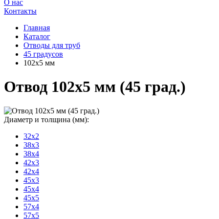
О нас
Контакты
Главная
Каталог
Отводы для труб
45 градусов
102x5 мм
Отвод 102x5 мм (45 град.)
Диаметр и толщина (мм):
32x2
38x3
38x4
42x3
42x4
45x3
45x4
45x5
57x4
57x5