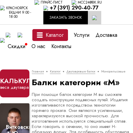
ПРАЙС-ЛИСТ
MCC24@BK.RU
+7 (391) 290-40-77
КРАСНОЯРСК
БУДНИ 9:00 -
18:00
ЗАКАЗАТЬ ЗВОНОК
Каталог
Услуги
Доставка
Скидки
О нас
Контакты
Главная
Каталог
Двутавровые балки
Монорельсовые
КАЛЬКУЛЯТОР
Балки категории «М»
веса двутавра
При помощи балок категории М вы сможете
создать конструкции подвесных путей. Изделия
изготавливаются посредством технологии
горячего проката. Они являются усиленными,
характеризуются высокой прочностью. Для
изготовления используется специальный сплав.
Витковский
Если говорить о сечении, то оно имеет Н-
образную форму. Эта особенность обусловила