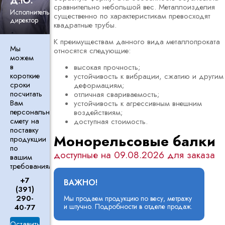
Д.Ю.
сравнительно небольшой вес. Металлоизделия
Исполнительный
существенно по характеристикам превосходят
директор
квадратные трубы.
К преимуществам данного вида металлопроката
Мы
относятся следующие:
можем
в
высокая прочность;
короткие
устойчивость к вибрации, сжатию и другим
сроки
деформациям;
посчитать
отличная свариваемость;
Вам
устойчивость к агрессивным внешним
персональную
воздействиям;
смету на
доступная стоимость.
поставку
Монорельсовые балки
продукции
по
доступные на 09.08.2026 для заказа
вашим
требованиям.
+7
ВАЖНО!
(391)
290-
Мы продаем продукцию по весу, метражу
и штучно. Подробности в отделе продаж.
40-77
Оставить