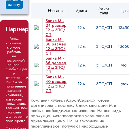
заявку
Марка
Название
Длина
Цен
стали
Балка М -
24 размер
12 м
3ПС/СП
1345
Партнерство!
12 м 3ПС/
СП
Всем
Балка М -
клиентам,
30 размер
12 м
3ПС/СП
1365
кто хочет
12 м 3ПС/
работать
СП
на
Балка М -
постоянной
36 размер
основе,
12 м
3ПС/СП
уточ
12 м 3ПС/
снабженцам
СП
и
Балка М -
ответственным
40 размер
лицам за
12 м
3ПС/СП
уточ
12 м 3ПС/
пополнение
запасов
СП
компаний,
мы готовы
Компания «МеталлСтройСервис» готова
предложить
организовать поставку балок категории М в
взаимовыгодные
любых необходимых количествах. На все виды
условия
продукции металлопроката установлена
долгосрочного
приемлемая цена. Наши заказчики не
партнерства.
переплачивают, получают необходимые
Подробности