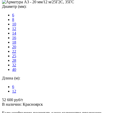
Диаметр (мм):
6
8
10
12
14
16
18
20
22
25
28
32
40
Длина (м):
6
12
52 600
руб/т
В наличии: Красноярск
Если необходимо посчитать какое количество продукции