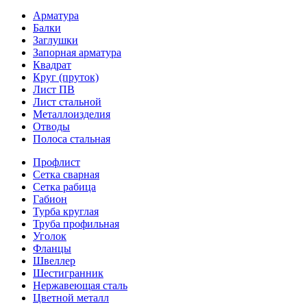
Арматура
Балки
Заглушки
Запорная арматура
Квадрат
Круг (пруток)
Лист ПВ
Лист стальной
Металлоизделия
Отводы
Полоса стальная
Профлист
Сетка сварная
Сетка рабица
Габион
Турба круглая
Труба профильная
Уголок
Фланцы
Швеллер
Шестигранник
Нержавеющая сталь
Цветной металл